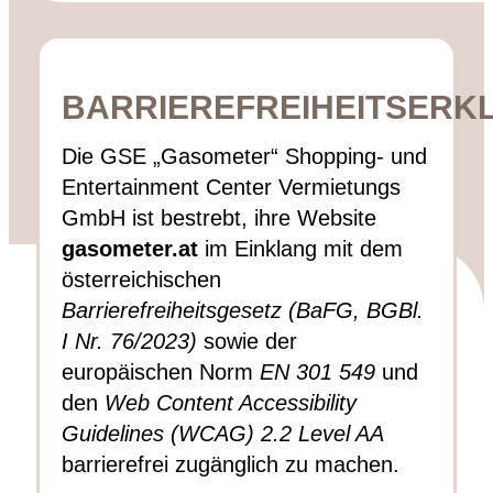
BARRIEREFREIHEITSERK
Die GSE „Gasometer“ Shopping- und
1,5 stunden gratis parken
Entertainment Center Vermietungs
im
Gasometer A und C
GmbH ist bestrebt, ihre Website
gasometer.at
im Einklang mit dem
österreichischen
Barrierefreiheitsgesetz (BaFG, BGBl.
I Nr. 76/2023)
sowie der
europäischen Norm
EN 301 549
und
paketdienst
myflexbox
den
Web Content Accessibility
Guidelines (WCAG) 2.2 Level AA
barrierefrei zugänglich zu machen.