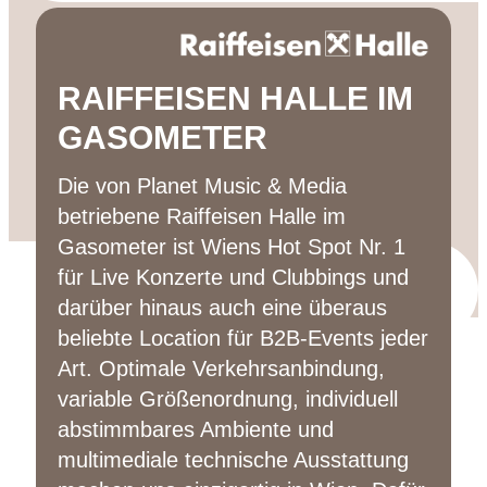
RAIFFEISEN HALLE IM
GASOMETER
1,5 stunden gratis parken
Die von Planet Music & Media
im
Gasometer A und C
betriebene Raiffeisen Halle im
Gasometer ist Wiens Hot Spot Nr. 1
für Live Konzerte und Clubbings und
darüber hinaus auch eine überaus
beliebte Location für B2B-Events jeder
Art. Optimale Verkehrsanbindung,
paketdienst
myflexbox
variable Größenordnung, individuell
abstimmbares Ambiente und
multimediale technische Ausstattung